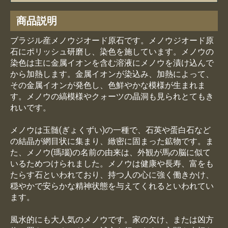
商品説明
お買い物を続ける
カートへ進む
ブラジル産メノウジオード原石です。メノウジオード原
石にポリッシュ研磨し、染色を施しています。メノウの
染色は主に金属イオンを含む溶液にメノウを漬け込んで
から加熱します。金属イオンが染込み、加熱によって、
その金属イオンが発色し、色鮮やかな模様が生まれま
す。メノウの縞模様やクォーツの晶洞も見られとてもき
れいです。
メノウは玉髄(ぎょくずい)の一種で、石英や蛋白石など
の結晶が網目状に集まり、緻密に固まった鉱物です。ま
た、メノウ(瑪瑙)の名前の由来は、外観が馬の脳に似て
いるためつけられました。メノウは健康や長寿、富をも
たらす石といわれており、持つ人の心に強く働きかけ、
穏やかで安らかな精神状態を与えてくれるといわれてい
ます。
風水的にも大人気のメノウです。家の欠け、または凶方