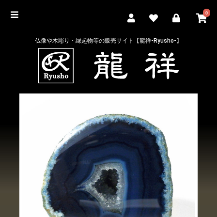
0
仏像や木彫り・縁起物等の販売サイト【龍祥-Ryusho-】