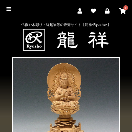
0
仏像や木彫り・縁起物等の販売サイト【龍祥-Ryusho-】