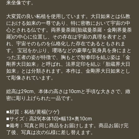
来坐像です。
大変質の良い柘植を使用しています。大日如来とは仏教
における如来の一尊であり、特に密教において宇宙の中
心とされる仏です。両界曼荼羅(胎蔵曼荼羅・金剛界曼荼
羅)の中心に位置し、その存在は宇宙の真理を表すとさ
れ、宇宙そのものを仏格化した存在であるともされま
す。 宝冠をかぶり、瓔珞などの豪華な装身具を身にまと
った王者の姿が特徴で、胸もとで智拳印を結ぶ姿は「金
剛界大日如来」と呼ばれ、法界定印を結ぶ「胎蔵界大日
如来」とは分類されます。本作は、金剛界大日如来とし
て彫像されています。
総高は29cm、本体の高さは10cmと手頃な大きさで、緻
密に彫り上げられた一品です。
■材質：柘植/黄楊(ツゲ)
■サイズ：高29(本体10)×幅13×奥10cm
■備考：写真と同じ商品をお届けします。商品お届け完
了後、写真は次の仏様に差し替えます。