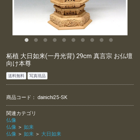
柘植 大日如来(一丹光背) 29cm 真言宗 お仏壇
向け本尊
送料無料
写真現品
商品コード：
dainichi25-SK
関連カテゴリ
仏像
仏像
＞
如来
仏像
＞
如来
＞
大日如来