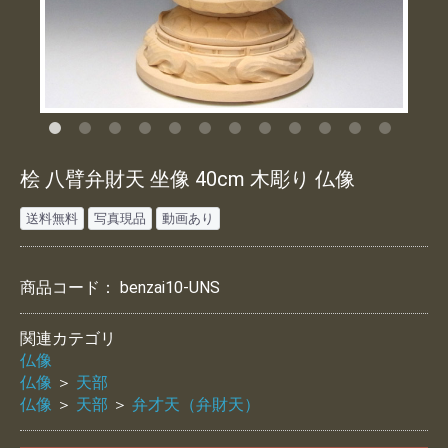
桧 八臂弁財天 坐像 40cm 木彫り 仏像
送料無料
写真現品
動画あり
商品コード：
benzai10-UNS
関連カテゴリ
仏像
仏像
＞
天部
仏像
＞
天部
＞
弁才天（弁財天）