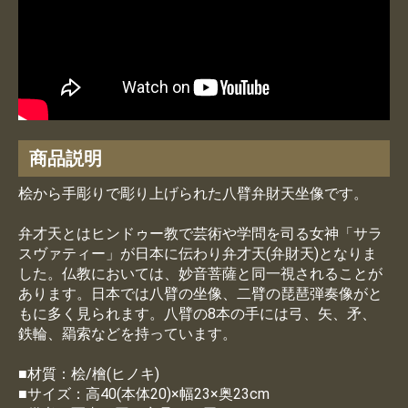
商品説明
桧から手彫りで彫り上げられた八臂弁財天坐像です。
弁才天とはヒンドゥー教で芸術や学問を司る女神「サラ
スヴァティー」が日本に伝わり弁才天(弁財天)となりま
した。仏教においては、妙音菩薩と同一視されることが
あります。日本では八臂の坐像、二臂の琵琶弾奏像がと
もに多く見られます。八臂の8本の手には弓、矢、矛、
鉄輪、羂索などを持っています。
■材質：桧/檜(ヒノキ)
■サイズ：高40(本体20)×幅23×奥23cm