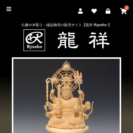
0
仏像や木彫り・縁起物等の販売サイト【龍祥-Ryusho-】